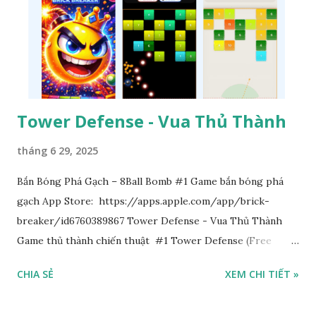
Tower Defense - Vua Thủ Thành
tháng 6 29, 2025
Bắn Bóng Phá Gạch – 8Ball Bomb #1 Game bắn bóng phá
gạch App Store: https://apps.apple.com/app/brick-
breaker/id6760389867 Tower Defense - Vua Thủ Thành
Game thủ thành chiến thuật #1 Tower Defense (Free
Game) App Store https://apps.apple.com/app/defense-
CHIA SẺ
XEM CHI TIẾT »
battle/id6757995835 You Tube
https://www.youtube.com/watch?v=YpzNkvMBfCs Đi tìm