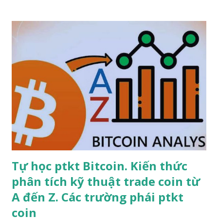
Vua Cờ Caro Việt Nam ▶ Chúng tôi đang đi tìm Vua Cờ Caro
Việt Nam . ▶ Giải thưởng vinh dự, vô cùng hấp dẫn: Vua Cờ
Caro ▶ Hàng triệu người đang thi đua trong King Caro -
Vua Cờ.
Tự học ptkt Bitcoin. Kiến thức
phân tích kỹ thuật trade coin từ
A đến Z. Các trường phái ptkt
coin