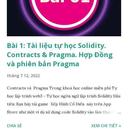
gì? Khung thời gian là gì? Time Frame là khung thời gian
thể hiện của biểu đồ giá. Có nhiều khung thời gian được sử
dụng, phổ biến là 1 năm, 1 tháng, 1 tuần, 1 ngày, 4...
Bài 1: Tài liệu tự học Solidity.
Contracts & Pragma. Hợp Đồng
và phiên bản Pragma
tháng 7 12, 2022
Contracts và Pragma Trong khoá học online miễn phí Tự
học lập trình web3 - Tự học ngôn ngữ lập trình Solidity Đầu
tiên: Bạn hãy tải game Xếp Hình Cổ Điển này trên App
Store như một ví dụ sử dụng code Solidity vào làm thực tế.
Các ví dụ trong các bài học sau này cũng hay lấy trong các
CHIA SẺ
XEM CHI TIẾT »
đoạn code game này. Link App Store game Xếp Hình Cổ