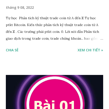
tháng 9 08, 2022
Tự học Phân tích kỹ thuật trade coin từ A đến Z Tự học
ptkt Bitcoin. Kiến thức phân tích kỹ thuật trade coin từ A
đến Z . Các trường phái ptkt coin. 0. Lời nói đầu Phân tích
giao dịch trong trade coin, trade chứng khoán... bao gồm 03
loại phân tích chính: Phân tích cơ bản, Phân tích kỹ thuật và
CHIA SẺ
XEM CHI TIẾT »
Phân tích tâm lý. Như tiêu đề của bài viết này "Phân tích kỹ
thuật Trade Coin từ A đến Z". Trong bài viết này tôi dựa
trên những kiến thức thực chiến từ 2017 đến nay. Tự Học
Trade Coin (Tuhocsolidity.com) sẽ giới thiệu đến bạn những
kiến thức và bộ công cụ phân tích cần thiết từ cơ bản đến
nâng cao để tự bạn có thể xây dựng cho mình một hệ thống
giao dịch dành cho việc Trade Coin, Trade chứng khoán...
hiệu quả nhất. Và bây giờ chúng ta bắt đầu tìm hiểu các khái
niệm cơ bản trong trade coin từ A đến Z 1. Time Frame là