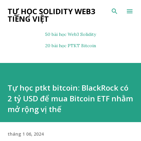
Chuyển đến nội dung chính
TỰ HỌC SOLIDITY WEB3
TIẾNG VIỆT
50 bài học Web3 Solidity
20 bài học PTKT Bitcoin
Tự học ptkt bitcoin: BlackRock có
2 tỷ USD để mua Bitcoin ETF nhằm
mở rộng vị thế
tháng 1 06, 2024