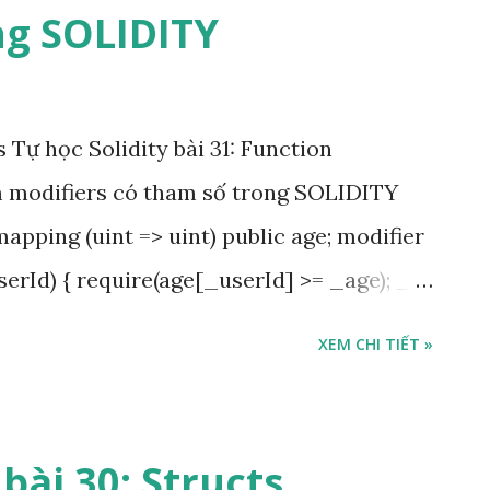
ng SOLIDITY
Tự học Solidity bài 31: Function
m modifiers có tham số trong SOLIDITY
apping (uint => uint) public age; modifier
erId) { require(age[_userId] >= _age); _; }
) public olderThan (16, _userId) { }
XEM CHI TIẾT »
u sâu hơn về công cụ sửa đổi hàm Function
ợc tìm hiểu về onlyOwner - giúp chúng ta
ng cho người sở hữu hợp đồng. Nhưng
 bài 30: Structs