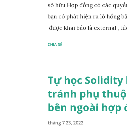
sở hữu Hợp đồng có các quyền đ
tưởng để bảo mật dữ liệu của h
bạn có phát hiện ra lỗ hổng 
được khai báo là external , tứ
có nghĩa là bất kỳ ai cũng có 
CHIA SẺ
CryptoKitties trong hợp đồng
ta muốn có chức năng để cập 
nhưng chúng ta lại không muốn
Tự học Solidity
xử lý những trường hợp như t
tránh phụ thuộ
thể sở hữu Ownable Contracts
bên ngoài hợp 
hữu (là bạn) có các quyền đặc
OpenZeppelin Dưới đây là hợp
tháng 7 23, 2022