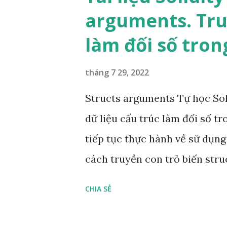
cũng có rất nhiều trường hợp
arguments. Tru
một cách linh hoạt. Ví dụ như
làm đối số trong
mới được tham gia một chức 
cầu như thế thì chúng ta cần
tháng 7 29, 2022
hôm nay chúng ta cùng tim hi
Structs arguments Tự học Sol
đổi hàm có đối số Chúng ta đi
dữ liệu cấu trúc làm đối số tr
tru tuoi m...
tiếp tục thực hành về sử dụng
cách truyền con trỏ biến struc
cách sử dụng biến thời gian l
CHIA SẺ
zombie. Time Cooldowns Nhiệ
thể ăn cho đến khi thời gian 