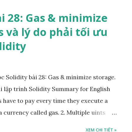
tes )); } Thank you! Đặt vấn đề Nếu bạn
ài 28: Gas & minimize
không còn lạ gì với khái niệm thời gian hồi
 và lý do phải tối ưu
 lượng để tung ra chiêu thức tiếp theo.
lidity
Zombie mà chúng ta đang xây dựng qua các
bie không thể cắn liên tục liên tục được,
ột khoảng thời gian hồi chiêu tiêu hoá
 Solidity bài 28: Gas & minimize storage.
ấn đề cho bài toán là như vậy thì chúng ta
hi lập trình Solidity Summary for English
ers have to pay every time they execute a
 currency called gas. 2. Multiple uints
r-sized uint. Solidity to pack these
XEM CHI TIẾT »