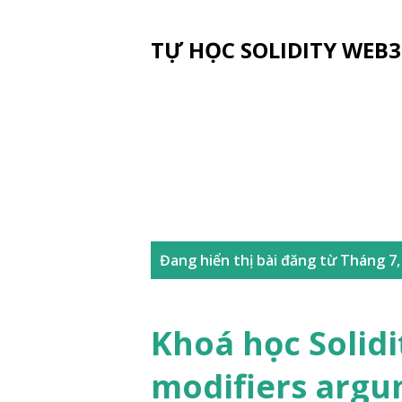
TỰ HỌC SOLIDITY WEB3
B
Đang hiển thị bài đăng từ Tháng 7,
à
i
Khoá học Solidi
đ
modifiers argu
ă