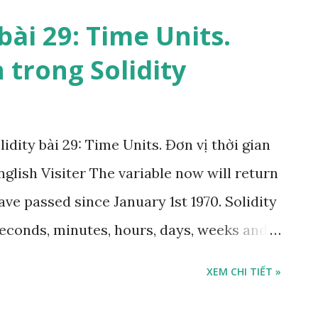
 và các chức năng khác của zombie xây
bài 29: Time Units.
gian hồi chiêu Đầu tiên, chúng ta sẽ xây
 trong Solidity
 giúp cho phép chúng ta thiết lập và kiểm
zombie. function _triggerCooldown(Zombie
 _zombie.readyTime = uint32(now +
idity bài 29: Time Units. Đơn vị thời gian
_isReady(Zombie storage _zombie)
glish Visiter The variable now will return
 { return (_zombie.readyT...
ve passed since January 1st 1970. Solidity
seconds, minutes, hours, days, weeks and
tion updateTimestamp() public {
XEM CHI TIẾT »
d, `false` if 5 minutes have not passed
d() public view returns (bool) { return