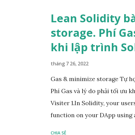
(now >= (lastUpdated + 5 minu
Lean Solidity b
chơi các trò chơi điện tử thì 
storage. Phí Gas
chiêu, thời gian hồi phục năng
khi lập trình So
Đương nhiên trong trò chơi 
bài học cũng vậy, các con Zom
tháng 7 26, 2022
giữa mỗi lần cắn thì phải có m
Gas & minimize storage Tự học
thức ăn phải không nào. Đặt v
Phí Gas và lý do phải tối ưu k
sẽ giải quy...
Visiter 1.In Solidity, your us
function on your DApp using a
inside a struct, using a smalle
CHIA SẺ