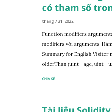
có tham số tro
n
g
tháng 7 31, 2022
Function modifiers arguments 
modifiers với arguments. Hà
Summary for English Visiter m
olderThan (uint _age, uint _us
function driveCar(uint _userId
CHIA SẺ
Bài học này chúng ta tìm hiể
modifiers. Trước đây ta đã đư
có thêm những quyền hạn riê
Tài liệu Solidity