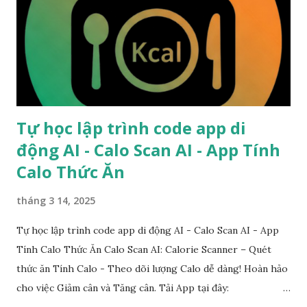
Tự học lập trình code app di
động AI - Calo Scan AI - App Tính
Calo Thức Ăn
tháng 3 14, 2025
Tự học lập trình code app di động AI - Calo Scan AI - App
Tính Calo Thức Ăn Calo Scan AI: Calorie Scanner – Quét
thức ăn Tính Calo - Theo dõi lượng Calo dễ dàng! Hoàn hảo
cho việc Giảm cân và Tăng cân. Tải App tại đây:
https://apps.apple.com/vn/app/calo-scan-ai-calorie-