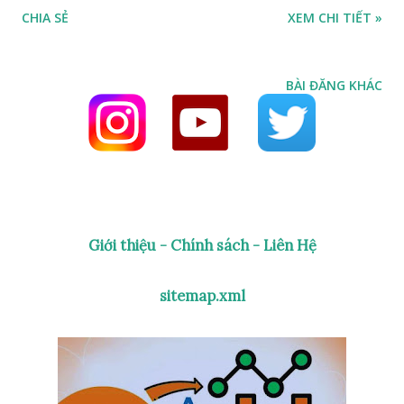
CHIA SẺ
XEM CHI TIẾT »
scanner/id6743160912 Calo Scan AI: Calorie Scanner – Quét
thức ăn Tính Calo - Theo dõi lượng Calo dễ dàng! Hoàn hảo
cho việc Giảm cân và Tăng cân. Calo Scan AI: Calorie
BÀI ĐĂNG KHÁC
Scanner – Quét thức ăn Tính Calo - Theo dõi lượng Calo dễ
dàng! Hoàn hảo cho việc Giảm cân và Tăng cân. Bạn có thực
sự biết mình tiêu thụ bao nhiêu calo mỗi ngày không? Việc
theo dõi lượng calo chính xác rất quan trọng để duy trì chế
độ ăn uống lành mạnh, kiểm soát cân nặng và đạt được mục
tiêu thể chất. Nhưng việc tính toán calo cho từng bữa ăn có
Giới thiệu - Chính sách - Liên Hệ
thể mất thời gian và gây phiền phức! Đó là lý do Calo Scan
AI: Calories Cam ra đời—một máy quét thực phẩm AI giúp
sitemap.xml
ước tính nhanh chóng lượng calo trong bữa ăn của bạn. Chỉ
cần chụp ảnh hoặc tải lên hình ả...