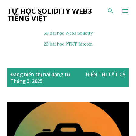
Chuyển đến nội dung chính
TỰ HỌC SOLIDITY WEB3
TIẾNG VIỆT
50 bài học Web3 Solidity
20 bài học PTKT Bitcoin
B
Đang hiển thị bài đăng từ
HIỂN THỊ TẤT CẢ
à
Tháng 3, 2025
i
đ
ă
n
g