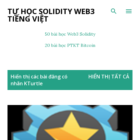
Chuyển đến nội dung chính
TỰ HỌC SOLIDITY WEB3
TIẾNG VIỆT
50 bài học Web3 Solidity
20 bài học PTKT Bitcoin
B
Hiển thị các bài đăng có
HIỂN THỊ TẤT CẢ
à
nhãn
KTurtle
i
đ
ă
n
g