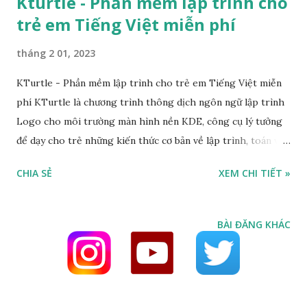
Kturtle - Phần mềm lập trình cho
trẻ em Tiếng Việt miễn phí
tháng 2 01, 2023
KTurtle - Phần mềm lập trình cho trẻ em Tiếng Việt miễn
phí KTurtle là chương trình thông dịch ngôn ngữ lập trình
Logo cho môi trường màn hình nền KDE, công cụ lý tưởng
để dạy cho trẻ những kiến thức cơ bản về lập trình, toán và
hình học nhờ tính đơn giản và icon ngộ nghĩnh. Phần mềm
CHIA SẺ
XEM CHI TIẾT »
này cũng hỗ trợ nhiều ngôn ngữ khác nhau, thuận tiện khi
học tập. KTurtle được thiết kế cho trẻ em lập trình, nó giúp
việc lập trình trở nên dễ dàng nhất, do đó phần mềm này
BÀI ĐĂNG KHÁC
được sử dụng để dạy cho trẻ em những điều cơ bản về toán
học, hình học và ... lập trình. KTurtle là công cụ lý tưởng để
dạy cho trẻ những kiến thức cơ bản về lập trình, toán và
hình học. Một trong những lý do mà nhiều trẻ em thích