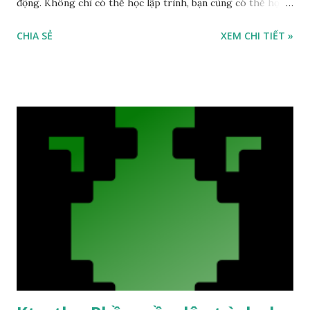
động. Không chỉ có thể học lập trình, bạn cũng có thể học
thiết kế video games thông qua rất nhiều trò chơi vui nhộn
CHIA SẺ
XEM CHI TIẾT »
mà trang web cung cấp. Gamestar Mechanic Đặc điểm nổi
bật: Học code qua nhiều trò chơi vui nhộn Hỗ trợ nền tảng:
Trực tuyến Miễn phí Link truy cập Gamestar Mechanic Ứng
dụng Piano tốt nhất cho trẻ em - Được giáo viên Google
khuyên dùng Piano Kids - Piano Cat and Dog là ứng dụng
miễn phí dành cho trẻ em. Trẻ em có thể học và chơi nhạc
cụ thông qua ứng dụng này. Bao gồm các loại nhạc cụ phù
hợp với trẻ em: Piano với tiếng động vật và nhiều bài hát
cho trẻ em...