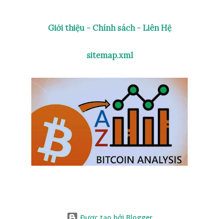
Logo là bởi chú rùa, một icon lập trình có thể di chuyển
xung quanh màn hình với lệnh đơn giản và được lập trình để
Giới thiệu - Chính sách - Liên Hệ
vẽ vật thể. Cho đến hiện tại, KTurtle hỗ trợ các ngôn ngữ
Bồ Đào Nha Braxin, Hà Lan, Pháp, Đức, Ý, Na Uy (Bokmal và
sitemap.xml
Nynorsk), Xlô-ven, Xéc-bi (Cyrillic và Latin), Tây Ban Nha và
Thụy Điển. Đặc ...
Được tạo bởi Blogger