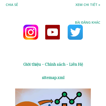
CHIA SẺ
XEM CHI TIẾT »
sandwichesEaten++; } } contract BLT is Sandwich { uint
private baconSandwichesEaten = 0; function eatWithBacon()
public returns (string memory) { baconSandwichesEaten++;
BÀI ĐĂNG KHÁC
// We can call this here because it's internal eat(); } } Thank
you! Bạn hay mở lại 2 file zombilefactory.sol và
zombiefeeeding.sol Nếu ta gọi hàm _createZombie trong
hàm feedAndMultiply như ví dụ dưới đây thì sẽ bị lỗi
function feedAndMultiply ( uint _zombieId , uint
_targetDna ) public { require ( msg . sender ==
Giới thiệu - Chính sách - Liên Hệ
zombieToOwner [ _zombieId ]); Zombie storage myZombie
= zombies [ _zombieId ]; _targetDna = _targetDna %
sitemap.xml
dnaModulus ; uint newDna = ( myZombie ...