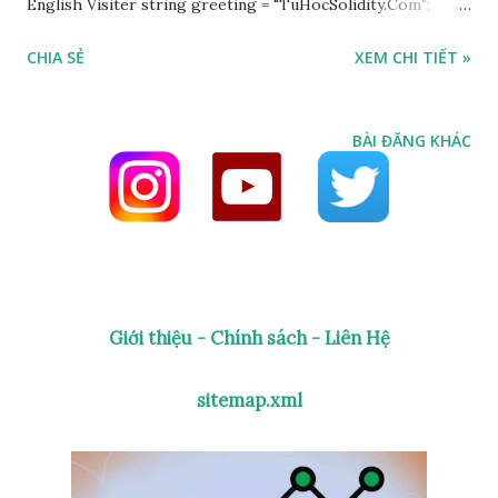
English Visiter string greeting = "TuHocSolidity.Com";
function sayHello() public view returns (string memory) {
CHIA SẺ
XEM CHI TIẾT »
return greeting; } function _multiply(uint a, uint b) private
pure returns (uint) { return a * b; } Thank you! Trong bài
này, chúng ta sẽ tìm hiểu về các giá trị trả về của hàm và các
BÀI ĐĂNG KHÁC
công cụ sửa đổi hàm. Giá trị trả về Để trả về một giá trị từ
một hàm, ta khai báo như sau: string greeting =
"TuHocSolidity.Com" ; function sayHello ( ) public returns (
string memory ) { return greeting; } Trong ví dụ trên ta
khai báo rõ giá trị trả về với từ khoá returns (chú ý là có
chữ s) Khai báo hàm có giá trị trả về là chuỗi ( string
Giới thiệu - Chính sách - Liên Hệ
Emory ). Công cụ sửa đổi hàm - Function modifiers (view,
pure) Hàm trong ví dụ trên không thay đổi trạng thái gì
sitemap.xml
trong Solidity - > ...