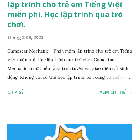
lập trình cho trẻ em Tiếng Việt
miễn phí. Học lập trình qua trò
chơi.
tháng 2 09, 2023
Gamestar Mechanic - Phần mềm lập trình cho trẻ em Tiếng
Việt miễn phí. Học lập trình qua trò chơi. Gamestar
Mechanic là một nền tảng trực tuyến với giao diện rất sinh
động. Không chỉ có thể học lập trình, bạn cũng có thể học
thiết kế video games thông qua rất nhiều trò chơi vui nhộn
CHIA SẺ
XEM CHI TIẾT »
mà trang web cung cấp. Gamestar Mechanic Đặc điểm nổi
bật: Học code qua nhiều trò chơi vui nhộn Hỗ trợ nền tảng:
Trực tuyến Miễn phí Link truy cập Gamestar Mechanic Ứng
dụng Piano tốt nhất cho trẻ em - Được giáo viên Google
khuyên dùng Piano Kids - Piano Cat and Dog là ứng dụng
miễn phí dành cho trẻ em. Trẻ em có thể học và chơi nhạc