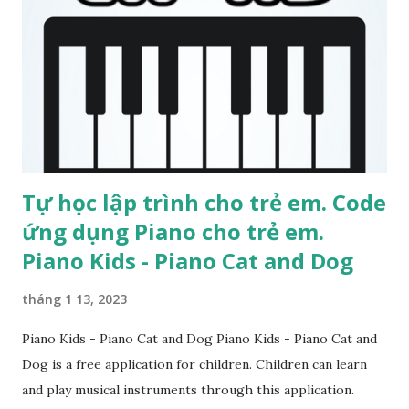
miễn phí. Code Monster - Phần mềm lập trình cho trẻ em
Tiếng Việt miễn phí. Tập trung vào ngôn ngữ Java, nhận lại
các bài học được rút ra tự động. Stencyl - Phần mềm lập
trình cho trẻ em Tiếng Việt miễn phí. Cung cấp các bài học
về ngôn ngữ lập trình Java cơ bản đến chuyên sâu. Code
Monkey - Phần mềm ...
Tự học lập trình cho trẻ em. Code
ứng dụng Piano cho trẻ em.
Piano Kids - Piano Cat and Dog
tháng 1 13, 2023
Piano Kids - Piano Cat and Dog Piano Kids - Piano Cat and
Dog is a free application for children. Children can learn
and play musical instruments through this application.