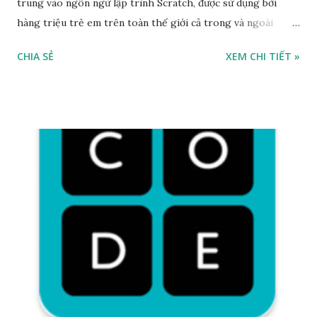
trung vào ngôn ngữ lập trình Scratch, được sử dụng bởi
hàng triệu trẻ em trên toàn thế giới cả trong và ngoài
trường học. Với Scratch, bạn có thể mã hóa các câu chuyện,
CHIA SẺ
XEM CHI TIẾT »
trò chơi và hoạt hình tương tác của riêng mình, sau đó chia
sẻ với bạn bè, lớp học hoặc cộng đồng đội ngũ sáng tạo toàn
cầu. Đặc điểm nổi bật: Tập trung vào ngôn ngữ lập trình
Scratch Kết nối và mã hóa các thiết bị vật lý trên thế giới
Hỗ trợ nền tảng: Android, Trực tuyến Miễn phí Link truy
cập Scratch Ứng dụng Piano tốt nhất cho trẻ em - Được
giáo viên Google khuyên dùng Piano Kids - Piano Cat and
Dog là ứng dụng miễn phí dành cho trẻ em. Trẻ em có thể
học và chơi nhạc cụ thông qua ứng dụng này. Bao gồm các
loại nhạc cụ phù hợp với trẻ em: Piano với tiếng động vật và
nhiều bài hát cho trẻ em...