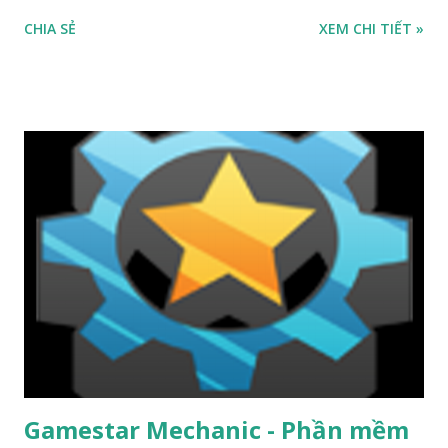
game vui nhộn, đơn giản đi kèm với các khoá học online và
CHIA SẺ
XEM CHI TIẾT »
offline từ các giảng viên uy tín. Codemoji Đặc điểm nổi bật:
Công cụ học lập trình dành cho trẻ từ lớp 1 đến lớp 8 Hỗ
trợ nền tảng: Trực tuyến, offline Có phí: Chi phí tuỳ vào
từng khoá học Link truy cập codemoji Ứng dụng Piano tốt
nhất cho trẻ em - Được giáo viên Google khuyên dùng
Piano Kids - Piano Cat and Dog là ứng dụng miễn phí dành
cho trẻ em. Trẻ em có thể học và chơi nhạc cụ thông qua
ứng dụng này. Bao gồm các loại nhạc cụ phù hợp với trẻ em:
Piano với tiếng động vật và nhiều bài hát cho trẻ em...
Gamestar Mechanic - Phần mềm