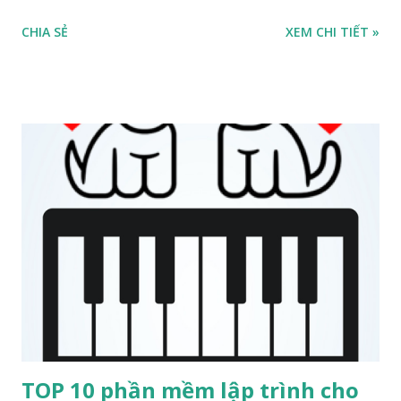
hình học nhờ tính đơn giản và icon ngộ nghĩnh. Phần mềm
CHIA SẺ
XEM CHI TIẾT »
này cũng hỗ trợ nhiều ngôn ngữ khác nhau, thuận tiện khi
học tập. KTurtle được thiết kế cho trẻ em lập trình, nó giúp
việc lập trình trở nên dễ dàng nhất, do đó phần mềm này
được sử dụng để dạy cho trẻ em những điều cơ bản về toán
học, hình học và ... lập trình. KTurtle là công cụ lý tưởng để
dạy cho trẻ những kiến thức cơ bản về lập trình, toán và
hình học. Một trong những lý do mà nhiều trẻ em thích
Logo là bởi chú rùa, một icon lập trình có thể di chuyển
xung quanh màn hình với lệnh đơn giản và được lập trình để
vẽ vật thể. Cho đến hiện tại, KTurtle hỗ trợ các ngôn ngữ
Bồ Đào Nha Braxin, Hà Lan, Pháp, Đức, Ý, Na Uy (Bokmal và
Nynorsk), Xlô-ven, Xéc-bi (Cyrillic và Latin), Tây Ban Nha và
Thụy Điển. Đặc ...
TOP 10 phần mềm lập trình cho