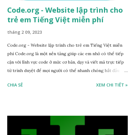
Code.org - Website lập trình cho
trẻ em Tiếng Việt miễn phí
tháng 2 09, 2023
Code.org - Website lập trình cho trẻ em Tiếng Việt miễn
phí Code.org là một nền tảng giúp các em nhỏ có thể tiếp
cận với lĩnh vực code ở mức cơ bản, dạy và viết mã trực tiếp
từ trình duyệt để mọi người có thể nhanh chóng bắt đầu
học. Được ủng hộ bởi nhiều công ty công nghệ lớn như
CHIA SẺ
XEM CHI TIẾT »
Microsoft, Facebook, Dropbox... trang web này còn có link
dẫn đến những trang web đối tác để học chuyên sâu hơn, và
tất cả đều theo tiêu chí đơn giản, dễ tiếp cận. Đặc điểm nổi
bật: Có link dẫn đến những trang web đối tác để học chuyên
sâu hơn Hỗ trợ nền tảng: Trực tuyến Miễn phí Link truy cập
code.org Ứng dụng Piano tốt nhất cho trẻ em - Được giáo