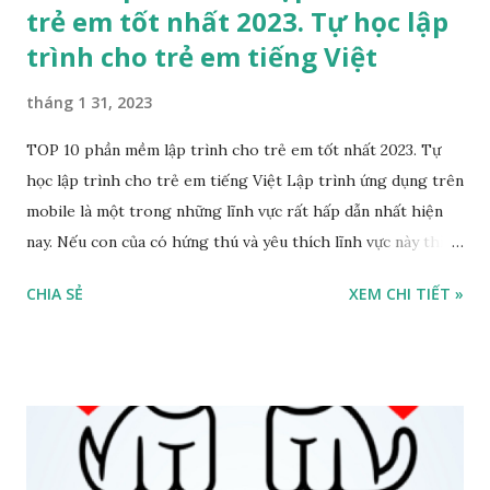
trẻ em tốt nhất 2023. Tự học lập
trình cho trẻ em tiếng Việt
tháng 1 31, 2023
TOP 10 phần mềm lập trình cho trẻ em tốt nhất 2023. Tự
học lập trình cho trẻ em tiếng Việt Lập trình ứng dụng trên
mobile là một trong những lĩnh vực rất hấp dẫn nhất hiện
nay. Nếu con của có hứng thú và yêu thích lĩnh vực này thì
đừng ngần ngại. Bạn hãy thử TOP 10 phần mềm lập trình
CHIA SẺ
XEM CHI TIẾT »
cho trẻ em Tiếng Việt miễn phí và tốt nhất 2023 để giúp trẻ
phát huy tối đa khả năng phát triển tư duy bạn nhé. Piano
Kids - Piano Cat and Dog là ứng dụng miễn phí dành cho
trẻ em. Trẻ em có thể học và chơi nhạc cụ thông qua ứng
dụng này. Bao gồm các loại nhạc cụ phù hợp với trẻ em:
Piano với tiếng động vật và nhiều bài hát cho trẻ em... Chi
tiết về từng phần mềm lập trình cho trẻ em Tiếng Việt