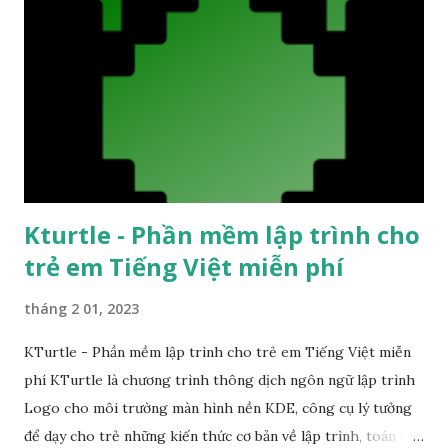
viên Google khuyên dùng Piano Kids - Piano Cat and Dog
là ứng dụng miễn phí dành cho trẻ em. Trẻ em có thể học
và chơi nhạc cụ thông qua ứng dụng này. Bao gồm các loại
nhạc cụ phù hợp với trẻ em: Piano với tiếng động vật và
nhiều bài hát cho trẻ em...
Kturtle - Phần mềm lập trình cho
trẻ em Tiếng Việt miễn phí
tháng 2 01, 2023
KTurtle - Phần mềm lập trình cho trẻ em Tiếng Việt miễn
phí KTurtle là chương trình thông dịch ngôn ngữ lập trình
Logo cho môi trường màn hình nền KDE, công cụ lý tưởng
để dạy cho trẻ những kiến thức cơ bản về lập trình, toán và