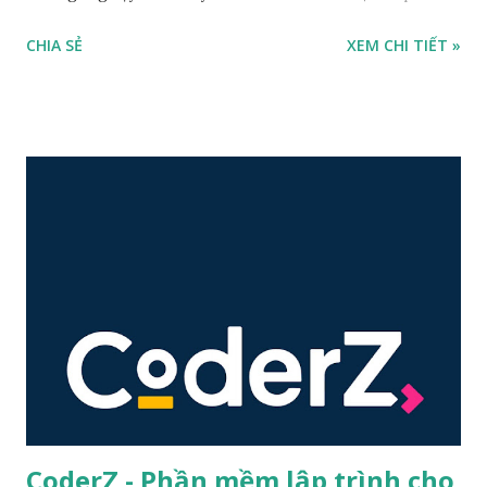
5 sẽ tập trung vào chủ đề cụ thể. Kodable tuân thủ các tiêu
CHIA SẺ
XEM CHI TIẾT »
chuẩn lập trình dạy JavaScript. Kodable thường hướng dẫn
theo mô típ nếu/thì, sau đó mới trình bày khái niệm lập
trình. Kodable Đặc điểm nổi bật: Tuân thủ các tiêu chuẩn lập
trình dạy JavaScript Hỗ trợ nền tảng: iOS Miễn phí Link tải
phần mềm Kodable Ứng dụng Piano tốt nhất cho trẻ em -
Được giáo viên Google khuyên dùng Piano Kids - Piano Cat
and Dog là ứng dụng miễn phí dành cho trẻ em. Trẻ em có
thể học và chơi nhạc cụ thông qua ứng dụng này. Bao gồm
các loại nhạc cụ phù hợp với trẻ em: Piano với tiếng động
vật và nhiều bài hát cho trẻ em...
CoderZ - Phần mềm lập trình cho