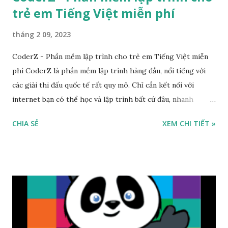
trẻ em Tiếng Việt miễn phí
tháng 2 09, 2023
CoderZ - Phần mềm lập trình cho trẻ em Tiếng Việt miễn
phí CoderZ là phần mềm lập trình hàng đầu, nổi tiếng với
các giải thi đấu quốc tế rất quy mô. Chỉ cần kết nối với
internet bạn có thể học và lập trình bất cứ đâu, nhanh
chóng nâng cao trình độ và tham gia vào các giải đấu tầm
CHIA SẺ
XEM CHI TIẾT »
cỡ. CoderZ Đặc điểm nổi bật: Có các giải thi đấu quốc tế Hỗ
trợ nền tảng: Trực tuyến Có phí: Chi phí tuỳ vào từng khoá
học Link truy cập sử dụng CoderZ Ứng dụng Piano tốt nhất
cho trẻ em - Được giáo viên Google khuyên dùng Piano
Kids - Piano Cat and Dog là ứng dụng miễn phí dành cho
trẻ em. Trẻ em có thể học và chơi nhạc cụ thông qua ứng
dụng này. Bao gồm các loại nhạc cụ phù hợp với trẻ em:
Piano với tiếng động vật và nhiều bài hát cho trẻ em...