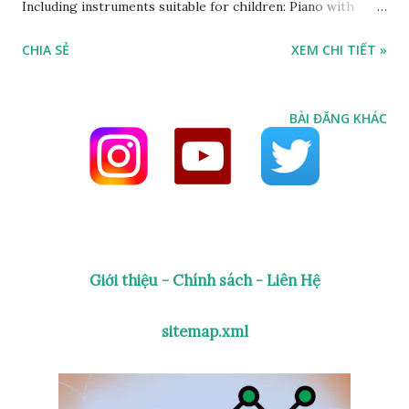
Including instruments suitable for children: Piano with
animal sounds and many songs for children... Piano Kids -
CHIA SẺ
XEM CHI TIẾT »
Piano Cat and Dog là ứng dụng miễn phí dành cho trẻ em.
Trẻ em có thể học và chơi nhạc cụ thông qua ứng dụng này.
Bao gồm các loại nhạc cụ phù hợp với trẻ em: Piano với
BÀI ĐĂNG KHÁC
tiếng động vật và nhiều bài hát cho trẻ em... Piano Kids -
Piano Cat and Dog is a free piano playing app for kids. It
turns your phone or tablet into a real piano instrument.
However, everything in Kids Piano from interface, color,
function, use... is designed for children. 1. Jingle Bells. 2.
winkle, Twinkle Little Star. 3. Happy birthday to you. 4.
Giới thiệu - Chính sách - Liên Hệ
Mary Had a Little Lamb. 5. Row Row Row Your Boat. 6. We
Wish You a Merry Christmas. 7. Happy New Year. In
sitemap.xml
addition to piano instruments, the sounds of animals such
as dogs, cats... Lot...